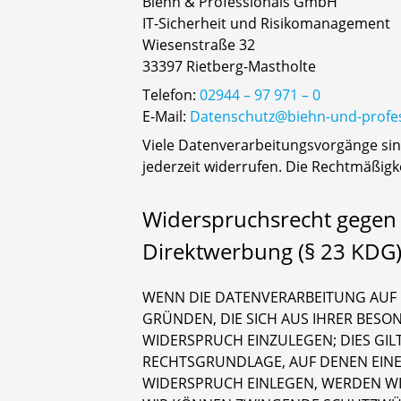
Biehn & Professionals GmbH
IT-Sicherheit und Risikomanagement
Wiesenstraße 32
33397 Rietberg-Mastholte
Telefon:
02944 – 97 971 – 0
E-Mail:
Datenschutz@biehn-und-profe
Viele Datenverarbeitungsvorgänge sind 
jederzeit widerrufen. Die Rechtmäßigk
Widerspruchsrecht gegen 
Direktwerbung (§ 23 KDG
WENN DIE DATENVERARBEITUNG AUF GR
GRÜNDEN, DIE SICH AUS IHRER BES
WIDERSPRUCH EINZULEGEN; DIES GILT
RECHTSGRUNDLAGE, AUF DENEN EINE
WIDERSPRUCH EINLEGEN, WERDEN WI