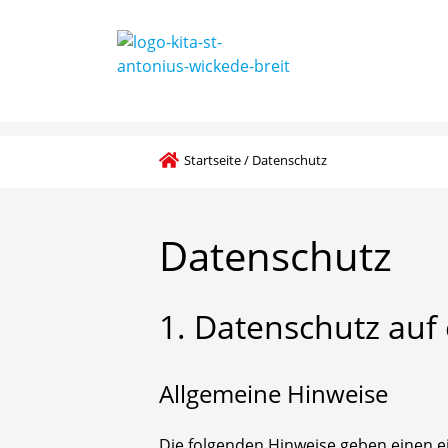
Förderverein kath. Kindergarten St. Anto
Startseite
/
Datenschutz
Datenschutz
1.
Datenschutz
auf
Allgemeine Hinweise
Die folgenden Hinweise geben einen e