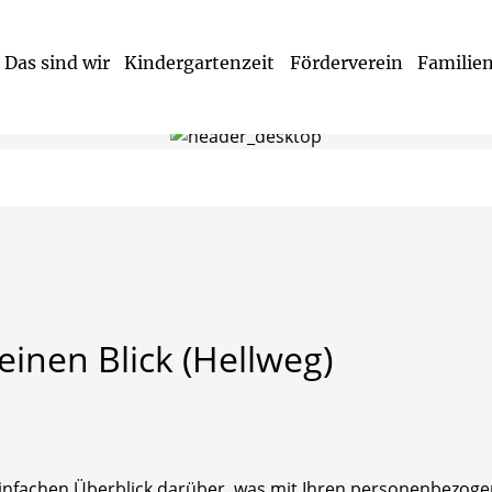
Das sind wir
Kindergartenzeit
Förderverein
Familien
nius
Virtueller Rundgang durch unser Familienzentrum
Virtueller Rundgang durch unsere Kita
Vorstand des Fördervereins St. Antonius
einen
Blick
(Hellweg)
infachen Überblick darüber, was mit Ihren personenbezogen